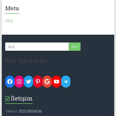
Meta
Giriş
Bizi Takip Edin
Facebook
Instagram
Twitter
Pinterest
Google
YouTube
Telegram
İletişim
Telefon:
05510816636